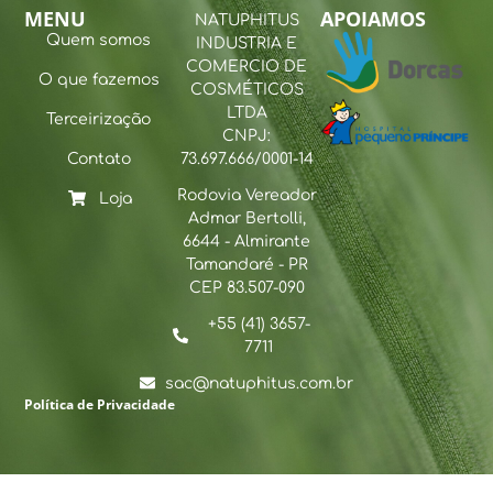
MENU
APOIAMOS
NATUPHITUS
Quem somos
INDUSTRIA E
COMERCIO DE
O que fazemos
COSMÉTICOS
LTDA
Terceirização
CNPJ:
Contato
73.697.666/0001-14
Rodovia Vereador
Loja
Admar Bertolli,
6644 - Almirante
Tamandaré - PR
CEP 83.507-090
+55 (41) 3657-
7711
sac@natuphitus.com.br
Política de Privacidade