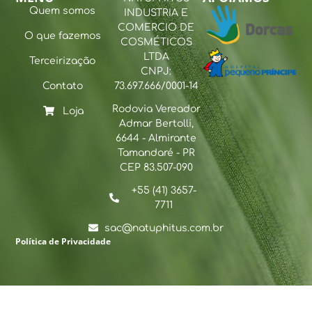
Quem somos
INDUSTRIA E
COMERCIO DE
O que fazemos
COSMÉTICOS
LTDA
Terceirização
CNPJ:
Contato
73.697.666/0001-14
Rodovia Vereador
Loja
Admar Bertolli,
6644 - Almirante
Tamandaré - PR
CEP 83.507-090
+55 (41) 3657-
7711
sac@natuphitus.com.br
Política de Privacidade