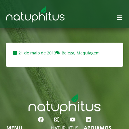
21 de maio de 2013
Beleza
,
Maquiagem
MENU
APOIAMOS
NATUPHITUS