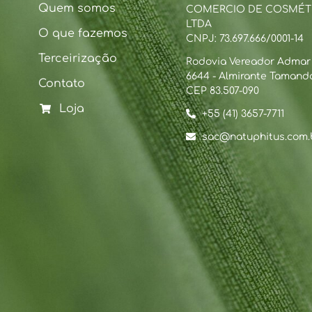
Quem somos
COMERCIO DE COSMÉT
LTDA
O que fazemos
CNPJ: 73.697.666/0001-14
Terceirização
Rodovia Vereador Admar B
6644 - Almirante Tamanda
Contato
CEP 83.507-090
Loja
+55 (41) 3657-7711
sac@natuphitus.com.