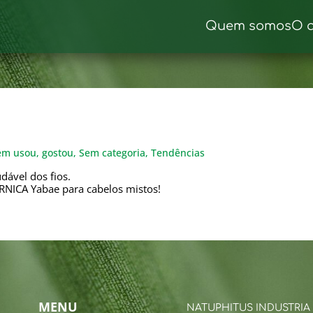
Quem somos
O 
m usou, gostou
,
Sem categoria
,
Tendências
dável dos fios.
NICA Yabae para cabelos mistos!
MENU
NATUPHITUS INDUSTRIA