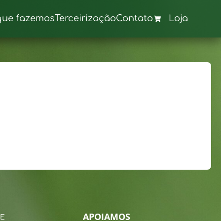
que fazemos
Terceirização
Contato
Loja
APOIAMOS
 E