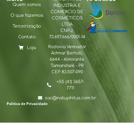
Quem somos
INDUSTRIA E
COMERCIO DE
O que fazemos
COSMÉTICOS
LTDA
Terceirização
CNPJ:
Contato
73.697.666/0001-14
Rodovia Vereador
Loja
Admar Bertolli,
6644 - Almirante
Tamandaré - PR
CEP 83.507-090
+55 (41) 3657-
7711
sac@natuphitus.com.br
Política de Privacidade