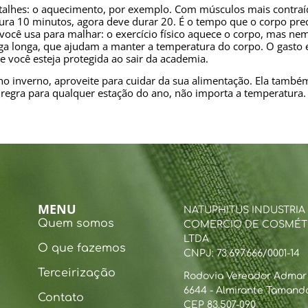
etalhes: o aquecimento, por exemplo. Com músculos mais contraíd
 dura 10 minutos, agora deve durar 20. É o tempo que o corpo pre
você usa para malhar: o exercício físico aquece o corpo, mas n
ga longa, que ajudam a manter a temperatura do corpo. O gasto e
você esteja protegida ao sair da academia.
o inverno, aproveite para cuidar da sua alimentação. Ela também
regra para qualquer estação do ano, não importa a temperatura.
MENU
NATUPHITUS INDUSTRIA
Quem somos
COMERCIO DE COSMÉT
LTDA
O que fazemos
CNPJ: 73.697.666/0001-14
Terceirização
Rodovia Vereador Admar B
6644 - Almirante Tamanda
Contato
CEP 83.507-090