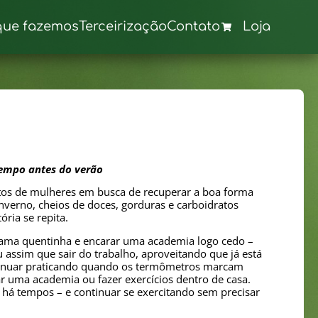
que fazemos
Terceirização
Contato
Loja
 tempo antes do verão
etos de mulheres em busca de recuperar a boa forma
nverno, cheios de doces, gorduras e carboidratos
ória se repita.
a cama quentinha e encarar uma academia logo cedo –
 assim que sair do trabalho, aproveitando que já está
ontinuar praticando quando os termômetros marcam
rar uma academia ou fazer exercícios dentro de casa.
há tempos – e continuar se exercitando sem precisar