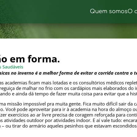
Quem somos
O 
ão em forma.
s Saudáveis
sicas no inverno é a melhor forma de evitar a corrida contra o
s academias ficam mais lotadas e os consultórios médicos repl
reguiça de malhar no frio com os cardápios mais elaborados do i
ando e ainda dá tempo de fazer muita coisa para evitar que a hist
uma missão impossível pra muita gente. Fica muito difícil sair d
ão. Você pode aproveitar para ir à academia na hora do almoço ou
azer exercícios ao ar livre precisa de coragem reforçada para c
as atividades outdoor por atividades indoor. E aí vale tudo: enca
– ou tirar do armário aqueles pesinhos que estavam escondidos 