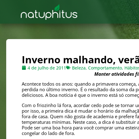
Inverno malhando, ver
4 de julho de 2011
Beleza
,
Comportamento
,
Hábito
Manter atividades fí
Acontece todos os anos: quando a primavera começa, a
perdida no último inverno. É o resultado da soma da p
deliciosos. A boa notícia é que o inverno está só começ
Com o friozinho lá fora, acordar cedo pode se tornar 
por isso, a primeira dica é mudar o horário da malhaç
fora de casa. Quem não gosta de academia e prefere f
temperaturas mínimas. Neste caso, a dica é substituir 
Pode ser uma boa hora para você comprar uma esteira 
congelar do lado de fora.