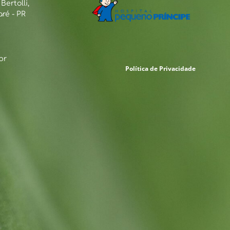
ertolli,
ré - PR
br
Política de Privacidade