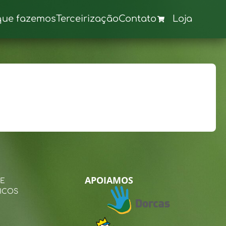
que fazemos
Terceirização
Contato
Loja
APOIAMOS
 E
ICOS