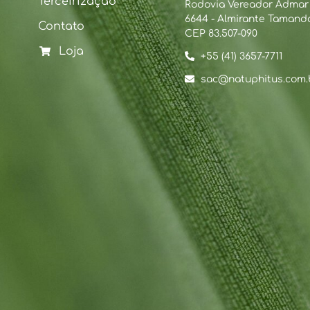
Terceirização
Rodovia Vereador Admar B
6644 - Almirante Tamanda
Contato
CEP 83.507-090
Loja
+55 (41) 3657-7711
sac@natuphitus.com.