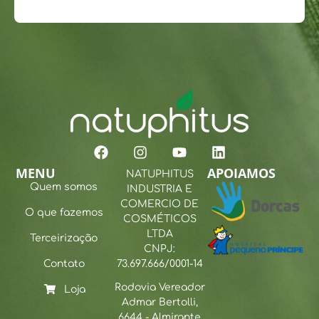
MENU
APOIAMOS
NATUPHITUS
Quem somos
INDUSTRIA E
COMERCIO DE
O que fazemos
COSMÉTICOS
LTDA
Terceirização
CNPJ:
Contato
73.697.666/0001-14
Rodovia Vereador
Loja
Admar Bertolli,
6644 - Almirante