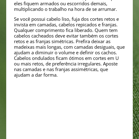
eles fiquem armados ou escorridos demais,
multiplicando o trabalho na hora de se arrumar.
Se você possui cabelo liso, fuja dos cortes retos e
invista em camadas, cabelos repicados e franjas.
Qualquer comprimento fica liberado. Quem tem
cabelos cacheados deve evitar também os cortes
retos e as franjas simétricas. Prefira deixar as
madeixas mais longas, com camadas desiguais, que
ajudam a diminuir o volume e definir os cachos.
Cabelos ondulados ficam ótimos em cortes em U
ou mais retos, de preferência irregulares. Aposte
nas camadas e nas franjas assimétricas, que
ajudam a dar forma.
Dica Yabae: Independente do corte, manter os fios
bem hidratados e com brilho contribuem muito
para realçar o novo visual. Com a nova linha Yabae
Argan, você proporcionará aos fios hidratação,
proteção , tonificação e restauração e brilho aos
fios. Excelente para cabelos quimicamente tratados
e no auxílio a redução de frizz.
https://test.natuphitus.com.br/15/Capilar-
Yabae/59/Linha-Argan