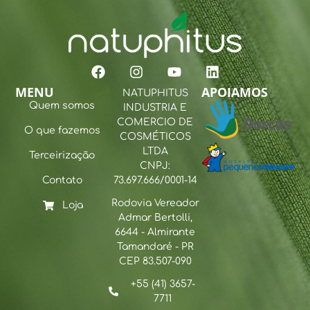
MENU
APOIAMOS
NATUPHITUS
Quem somos
INDUSTRIA E
COMERCIO DE
O que fazemos
COSMÉTICOS
LTDA
Terceirização
CNPJ:
Contato
73.697.666/0001-14
Rodovia Vereador
Loja
Admar Bertolli,
6644 - Almirante
Tamandaré - PR
CEP 83.507-090
+55 (41) 3657-
7711