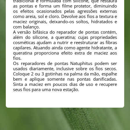
tradicional é formulada com silicone, que restaura
as pontas e forma um filme protetor, diminuindo
os efeitos ocasionados pelas agressões externas
como areia, sol e cloro. Devolve aos fios a textura e
maciez originais, deixando-os soltos, hidratados e
com balanço.
A versão bifásica do reparador de pontas contém,
além do silicone, a queratina; cujas propriedades
cosméticas ajudam a nutrir e reestruturar as fibras
capilares. Atuando ainda como agente hidratante, a
queratina proporciona efeito extra de maciez aos
fios.
Os reparadores de pontas Natuphitus podem ser
usados diariamente, inclusive sobre os fios secos.
Coloque 2 ou 3 gotinhas na palma da mão, espalhe
bem e aplique somente nas pontas danificadas.
Sinta a maciez em poucos dias de uso e recupere
seus fios para uma nova estação.