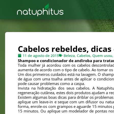
Cabelos rebeldes, dicas
11 de agosto de 2015
Beleza
,
Cabelos
,
Quem usou, 
Shampoo e condicionador de andiroba para tratar 
Toda mulher já acordou com os cabelos descontrolado
aumenta de acordo com o tipo de cabelo. Ao tomar os 
Um dos primeiros cuidados está na lavagem. O shampoo
de água com uma toalha antes de aplicar o condicion
pode causar problemas como a caspa.
Invista na hidratação dos seus cabelos. A Natuph
regeneração cutânea, estes dois produtos ajudam a rec
Existem algumas boas dicas para driblar os problemas
aplique um leave-in e seque com um difusor ou natu
forma, enrole-os com grampos e aguarde 15 minutos pa
15 minutos. Ou aplique um modelador de pontas nos 