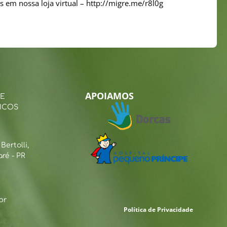
s em nossa loja virtual – http://migre.me/r8l0g
APOIAMOS
 E
ICOS
ertolli,
ré - PR
br
Política de Privacidade