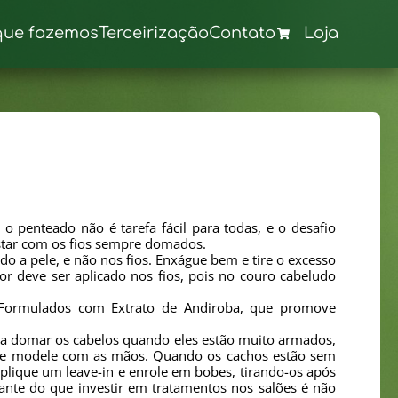
que fazemos
Terceirização
Contato
Loja
 penteado não é tarefa fácil para todas, e o desafio
estar com os fios sempre domados.
 a pele, e não nos fios. Enxágue bem e tire o excesso
r deve ser aplicado nos fios, pois no couro cabeludo
. Formulados com Extrato de Andiroba, que promove
ara domar os cabelos quando eles estão muito armados,
os e modele com as mãos. Quando os cachos estão sem
plique um leave-in e enrole em bobes, tirando-os após
nte do que investir em tratamentos nos salões é não