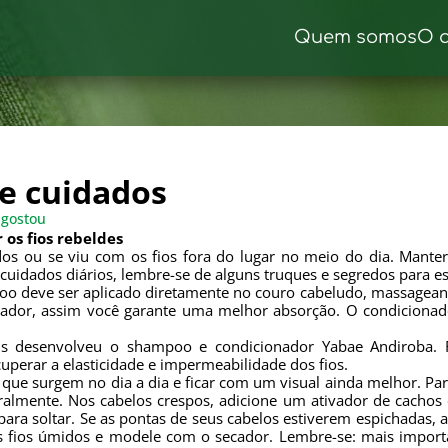
Quem somos
O 
 e cuidados
gostou
os fios rebeldes
s ou se viu com os fios fora do lugar no meio do dia. Manter o
cuidados diários, lembre-se de alguns truques e segredos para 
 deve ser aplicado diretamente no couro cabeludo, massageando
ador, assim você garante uma melhor absorção. O condicionado
itus desenvolveu o shampoo e condicionador Yabae Andiroba
uperar a elasticidade e impermeabilidade dos fios.
 que surgem no dia a dia e ficar com um visual ainda melhor. P
ralmente. Nos cabelos crespos, adicione um ativador de cach
ra soltar. Se as pontas de seus cabelos estiverem espichadas, a
fios úmidos e modele com o secador. Lembre-se: mais importa