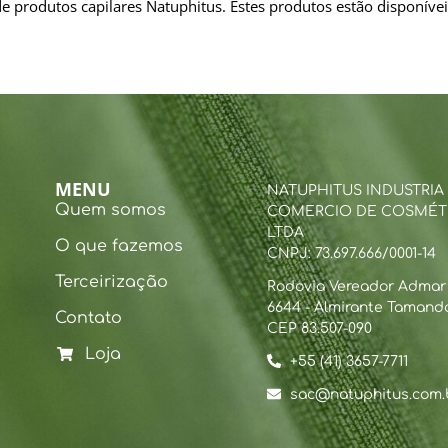
de produtos capilares Natuphitus. Estes produtos estão disponívei
MENU
NATUPHITUS INDUSTRIA
Quem somos
COMERCIO DE COSMÉT
LTDA
O que fazemos
CNPJ: 73.697.666/0001-14
Terceirização
Rodovia Vereador Admar B
6644 - Almirante Tamanda
Contato
CEP 83.507-090
Loja
+55 (41) 3657-7711
sac@natuphitus.com.