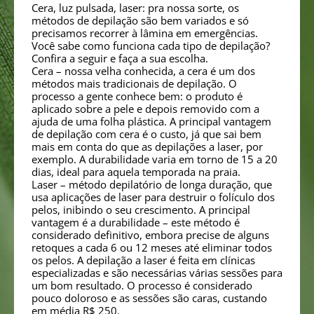
Cera, luz pulsada, laser: pra nossa sorte, os
métodos de depilação são bem variados e só
precisamos recorrer à lâmina em emergências.
Você sabe como funciona cada tipo de depilação?
Confira a seguir e faça a sua escolha.
Cera – nossa velha conhecida, a cera é um dos
métodos mais tradicionais de depilação. O
processo a gente conhece bem: o produto é
aplicado sobre a pele e depois removido com a
ajuda de uma folha plástica. A principal vantagem
de depilação com cera é o custo, já que sai bem
mais em conta do que as depilações a laser, por
exemplo. A durabilidade varia em torno de 15 a 20
dias, ideal para aquela temporada na praia.
Laser – método depilatório de longa duração, que
usa aplicações de laser para destruir o folículo dos
pelos, inibindo o seu crescimento. A principal
vantagem é a durabilidade – este método é
considerado definitivo, embora precise de alguns
retoques a cada 6 ou 12 meses até eliminar todos
os pelos. A depilação a laser é feita em clínicas
especializadas e são necessárias várias sessões para
um bom resultado. O processo é considerado
pouco doloroso e as sessões são caras, custando
em média R$ 250.