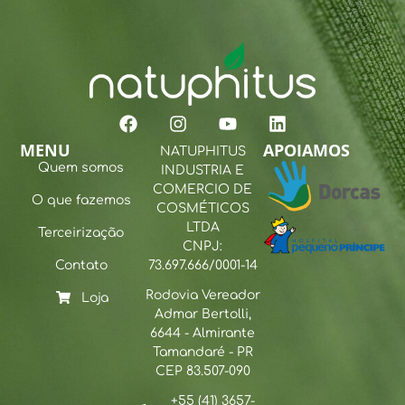
MENU
APOIAMOS
NATUPHITUS
Quem somos
INDUSTRIA E
COMERCIO DE
O que fazemos
COSMÉTICOS
LTDA
Terceirização
CNPJ:
Contato
73.697.666/0001-14
Rodovia Vereador
Loja
Admar Bertolli,
6644 - Almirante
Tamandaré - PR
CEP 83.507-090
+55 (41) 3657-