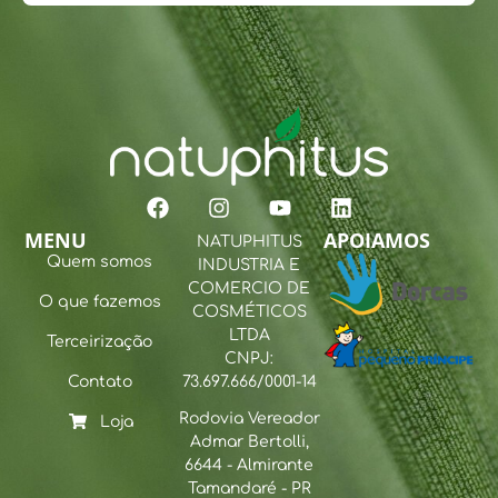
MENU
APOIAMOS
NATUPHITUS
Quem somos
INDUSTRIA E
COMERCIO DE
O que fazemos
COSMÉTICOS
LTDA
Terceirização
CNPJ:
Contato
73.697.666/0001-14
Rodovia Vereador
Loja
Admar Bertolli,
6644 - Almirante
Tamandaré - PR