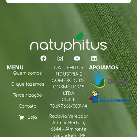
MENU
APOIAMOS
NATUPHITUS
Quem somos
INDUSTRIA E
COMERCIO DE
O que fazemos
COSMÉTICOS
LTDA
Terceirização
CNPJ:
Contato
73.697.666/0001-14
Rodovia Vereador
Loja
Admar Bertolli,
6644 - Almirante
Tamandaré - PR