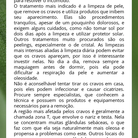
para resolver o incômodo.
O tratamento mais indicado é a limpeza de pele,
que remove os cravos e utiliza produtos que inibem
seu aparecimento. Elas são procedimentos
tranquilos, apesar de um pouquinho dolorosos, e
exigem alguns cuidados, como não tomar sol por
dois dias após a limpeza e utilizar protetor solar.
Outros tratamentos muito procurados são os
peelings, especialmente o de cristal. As limpezas
mais intensas aliadas à limpeza diária podem evitar
que os cravos apareçam, por isso é interessante
investir nelas. No dia a dia, remova sempre a
maquiagem antes de dormir, pois ela pode
dificultar a respiração da pele e aumentar a
oleosidade.
Não é aconselhável tentar tirar os cravos em casa,
pois eles podem infeccionar e causar cicatrizes.
Procure sempre especialistas, que conhecem a
técnica e possuem os produtos e equipamentos
necessários para a remoção.
A região mais afetada pelos cravos é geralmente a
chamada zona T, que envolve o nariz e testa. Nela
se concentram muitas glândulas sebáceas, o que
faz com que ela seja naturalmente mais oleosa e
propensa a problemas como este. Outros locais do