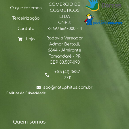
COMERCIO DE
O que fazemos
COSMÉTICOS
LTDA
Terceirização
CNPJ:
Contato
73.697.666/0001-14
Rodovia Vereador
Loja
Admar Bertolli,
6644 - Almirante
Tamandaré - PR
CEP 83.507-090
+55 (41) 3657-
7711
sac@natuphitus.com.br
Política de Privacidade
Quem somos