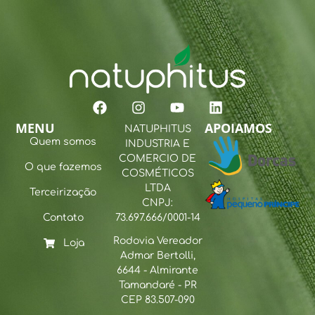
MENU
APOIAMOS
NATUPHITUS
Quem somos
INDUSTRIA E
COMERCIO DE
O que fazemos
COSMÉTICOS
LTDA
Terceirização
CNPJ:
Contato
73.697.666/0001-14
Rodovia Vereador
Loja
Admar Bertolli,
6644 - Almirante
Tamandaré - PR
CEP 83.507-090