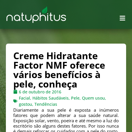
Creme Hidratante
Factor NMF oferece
vários benefícios à
pele, conheça
6 de outubro de 2016
Facial
,
Hábitos Saudáveis
,
Pele
,
Quem usou,
gostou
,
Tendências
Diariamente a sua pele é exposta a inúmeros
fatores que podem alterar a sua saúde natural.
Exposição solar, vento, poeira e até mesmo a luz do
escritório são alguns destes fatores. Por isso nunca
é demais reforçar os cuidados com a pele do rosto,