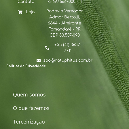
Contato
73.697.666/0001-14
Rodovia Vereador
Loja
Admar Bertolli,
6644 - Almirante
Tamandaré - PR
CEP 83.507-090
+55 (41) 3657-
7711
sac@natuphitus.com.br
Política de Privacidade
Quem somos
O que fazemos
Terceirização