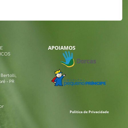
APOIAMOS
 E
ICOS
ertolli,
ré - PR
br
Política de Privacidade