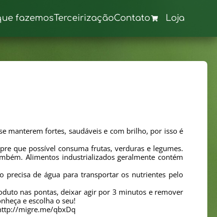
que fazemos
Terceirização
Contato
Loja
se manterem fortes, saudáveis e com brilho, por isso é
pre que possível consuma frutas, verduras e legumes.
também. Alimentos industrializados geralmente contém
 precisa de água para transportar os nutrientes pelo
oduto nas pontas, deixar agir por 3 minutos e remover
onheça e escolha o seu!
 http://migre.me/qbxDq