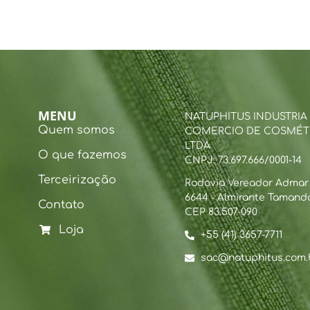
MENU
NATUPHITUS INDUSTRIA
Quem somos
COMERCIO DE COSMÉT
LTDA
O que fazemos
CNPJ: 73.697.666/0001-14
Terceirização
Rodovia Vereador Admar B
6644 - Almirante Tamanda
Contato
CEP 83.507-090
Loja
+55 (41) 3657-7711
sac@natuphitus.com.