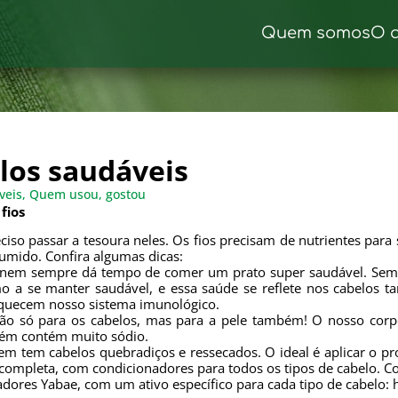
Quem somos
O 
los saudáveis
veis
,
Quem usou, gostou
fios
iso passar a tesoura neles. Os fios precisam de nutrientes para 
umido. Confira algumas dicas:
 dia nem sempre dá tempo de comer um prato super saudável. Sem
o a se manter saudável, e essa saúde se reflete nos cabelos 
aquecem nosso sistema imunológico.
ão só para os cabelos, mas para a pele também! O nosso corpo
mbém contém muito sódio.
m tem cabelos quebradiços e ressecados. O ideal é aplicar o pr
 completa, com condicionadores para todos os tipos de cabelo. C
adores Yabae, com um ativo específico para cada tipo de cabelo: