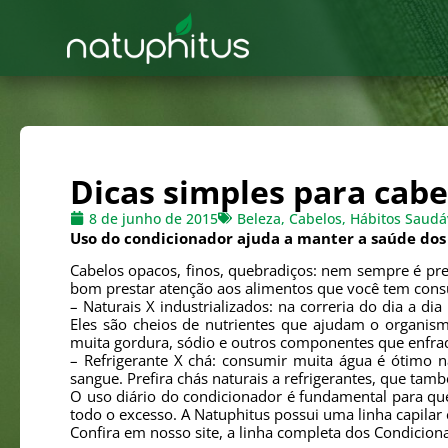
Dicas simples para cabe
8 de junho de 2015
Beleza
,
Cabelos
,
Hábitos Saudá
Uso do condicionador ajuda a manter a saúde dos 
Cabelos opacos, finos, quebradiços: nem sempre é prec
bom prestar atenção aos alimentos que você tem cons
– Naturais X industrializados: na correria do dia a
Eles são cheios de nutrientes que ajudam o organism
muita gordura, sódio e outros componentes que enfr
– Refrigerante X chá: consumir muita água é ótimo n
sangue. Prefira chás naturais a refrigerantes, que ta
O uso diário do condicionador é fundamental para que
todo o excesso. A Natuphitus possui uma linha capilar
Confira em nosso site, a linha completa dos Condicion