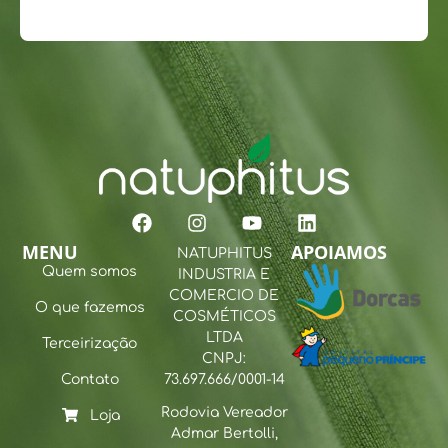
MENU
APOIAMOS
NATUPHITUS
Quem somos
INDUSTRIA E
COMERCIO DE
O que fazemos
COSMÉTICOS
LTDA
Terceirização
CNPJ:
Contato
73.697.666/0001-14
Rodovia Vereador
Loja
Admar Bertolli,