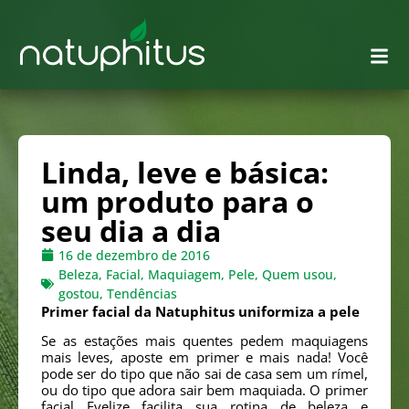
Linda, leve e básica:
um produto para o
seu dia a dia
16 de dezembro de 2016
Beleza
,
Facial
,
Maquiagem
,
Pele
,
Quem usou,
gostou
,
Tendências
Primer facial da Natuphitus uniformiza a pele
Se as estações mais quentes pedem maquiagens
mais leves, aposte em primer e mais nada! Você
pode ser do tipo que não sai de casa sem um rímel,
ou do tipo que adora sair bem maquiada. O primer
facial Evelize facilita sua rotina de beleza e