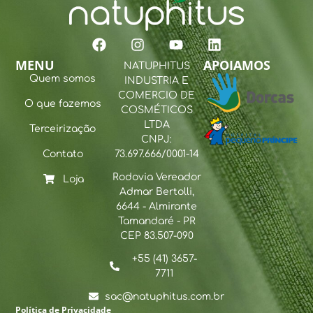
MENU
APOIAMOS
NATUPHITUS
Quem somos
INDUSTRIA E
COMERCIO DE
O que fazemos
COSMÉTICOS
LTDA
Terceirização
CNPJ:
Contato
73.697.666/0001-14
Rodovia Vereador
Loja
Admar Bertolli,
6644 - Almirante
Tamandaré - PR
CEP 83.507-090
+55 (41) 3657-
7711
sac@natuphitus.com.br
Política de Privacidade