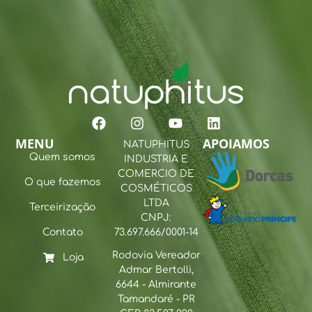
MENU
APOIAMOS
NATUPHITUS
Quem somos
INDUSTRIA E
COMERCIO DE
O que fazemos
COSMÉTICOS
LTDA
Terceirização
CNPJ:
Contato
73.697.666/0001-14
Rodovia Vereador
Loja
Admar Bertolli,
6644 - Almirante
Tamandaré - PR