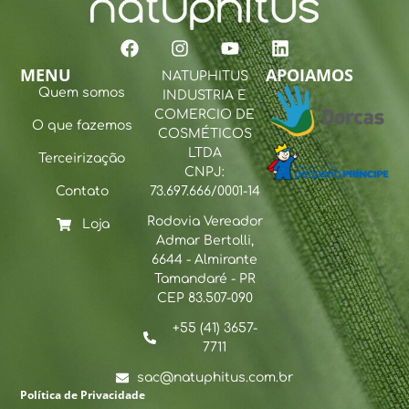
MENU
APOIAMOS
NATUPHITUS
Quem somos
INDUSTRIA E
COMERCIO DE
O que fazemos
COSMÉTICOS
LTDA
Terceirização
CNPJ:
Contato
73.697.666/0001-14
Rodovia Vereador
Loja
Admar Bertolli,
6644 - Almirante
Tamandaré - PR
CEP 83.507-090
+55 (41) 3657-
7711
sac@natuphitus.com.br
Política de Privacidade