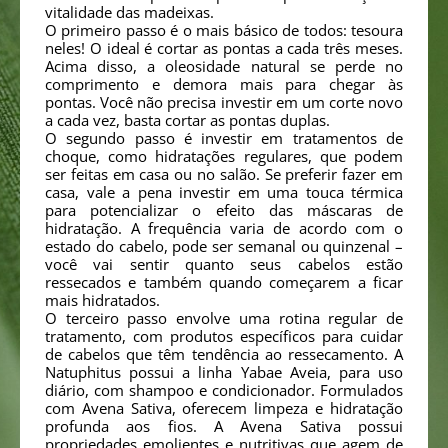
vitalidade das madeixas.
O primeiro passo é o mais básico de todos: tesoura
neles! O ideal é cortar as pontas a cada três meses.
Acima disso, a oleosidade natural se perde no
comprimento e demora mais para chegar às
pontas. Você não precisa investir em um corte novo
a cada vez, basta cortar as pontas duplas.
O segundo passo é investir em tratamentos de
choque, como hidratações regulares, que podem
ser feitas em casa ou no salão. Se preferir fazer em
casa, vale a pena investir em uma touca térmica
para potencializar o efeito das máscaras de
hidratação. A frequência varia de acordo com o
estado do cabelo, pode ser semanal ou quinzenal –
você vai sentir quanto seus cabelos estão
ressecados e também quando começarem a ficar
mais hidratados.
O terceiro passo envolve uma rotina regular de
tratamento, com produtos específicos para cuidar
de cabelos que têm tendência ao ressecamento. A
Natuphitus possui a linha Yabae Aveia, para uso
diário, com shampoo e condicionador. Formulados
com Avena Sativa, oferecem limpeza e hidratação
profunda aos fios. A Avena Sativa possui
propriedades emolientes e nutritivas que agem de