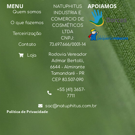
MENU
APOIAMOS
NATUPHITUS
Quem somos
INDUSTRIA E
COMERCIO DE
O que fazemos
COSMÉTICOS
LTDA
Terceirização
CNPJ:
Contato
73.697.666/0001-14
Rodovia Vereador
Loja
Admar Bertolli,
6644 - Almirante
Tamandaré - PR
CEP 83.507-090
+55 (41) 3657-
7711
sac@natuphitus.com.br
Política de Privacidade