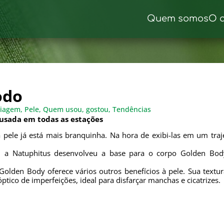
Quem somos
O 
odo
iagem
,
Pele
,
Quem usou, gostou
,
Tendências
 usada em todas as estações
a pele já está mais branquinha. Na hora de exibi-las em um tra
, a Natuphitus desenvolveu a base para o corpo Golden Body
.
Golden Body oferece vários outros benefícios à pele. Sua text
ptico de imperfeições, ideal para disfarçar manchas e cicatrizes.