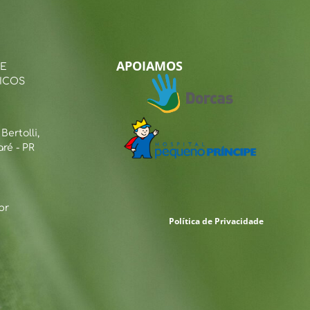
APOIAMOS
 E
ICOS
ertolli,
ré - PR
br
Política de Privacidade