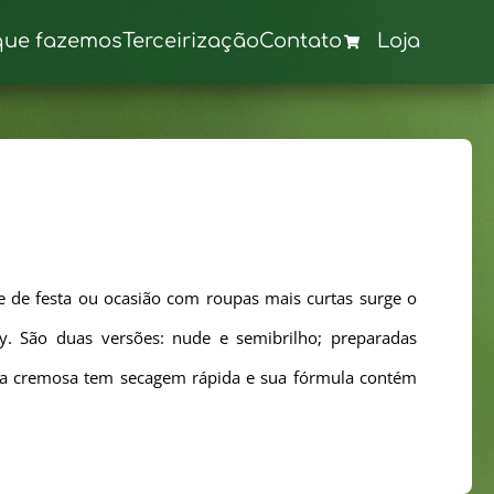
que fazemos
Terceirização
Contato
Loja
je de festa ou ocasião com roupas mais curtas surge o
. São duas versões: nude e semibrilho; preparadas
ura cremosa tem secagem rápida e sua fórmula contém