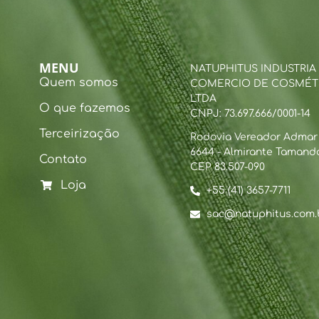
MENU
NATUPHITUS INDUSTRIA
Quem somos
COMERCIO DE COSMÉT
LTDA
O que fazemos
CNPJ: 73.697.666/0001-14
Terceirização
Rodovia Vereador Admar B
6644 - Almirante Tamanda
Contato
CEP 83.507-090
Loja
+55 (41) 3657-7711
sac@natuphitus.com.