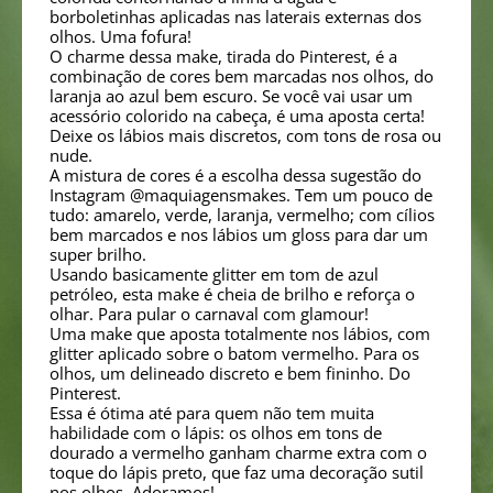
borboletinhas aplicadas nas laterais externas dos
olhos. Uma fofura!
O charme dessa make, tirada do Pinterest, é a
combinação de cores bem marcadas nos olhos, do
laranja ao azul bem escuro. Se você vai usar um
acessório colorido na cabeça, é uma aposta certa!
Deixe os lábios mais discretos, com tons de rosa ou
nude.
A mistura de cores é a escolha dessa sugestão do
Instagram @maquiagensmakes. Tem um pouco de
tudo: amarelo, verde, laranja, vermelho; com cílios
bem marcados e nos lábios um gloss para dar um
super brilho.
Usando basicamente glitter em tom de azul
petróleo, esta make é cheia de brilho e reforça o
olhar. Para pular o carnaval com glamour!
Uma make que aposta totalmente nos lábios, com
glitter aplicado sobre o batom vermelho. Para os
olhos, um delineado discreto e bem fininho. Do
Pinterest.
Essa é ótima até para quem não tem muita
habilidade com o lápis: os olhos em tons de
dourado a vermelho ganham charme extra com o
toque do lápis preto, que faz uma decoração sutil
nos olhos. Adoramos!