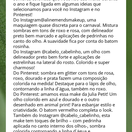
o ano e fique ligada em algumas ideias que
selecionamos para você no Instagram e no
Pinterest!
Do Instagram@alinemendsmakeup, uma
maquiagem quase discreta para o carnaval. Mistura
sombras em tons de roxo e rosa, com delineador
preto bem marcado e aplicações de pedrinhas no
canto do olho. A suavidade fica por conta do batom
rosinha.
Do Instagram @cabelo_cabelinho, um olho com
delineador preto bem forte e aplicações de
estrelinhas na lateral do rosto. Colorido e super
charmoso!
Do Pinterest: sombra em glitter com tons de rosa,
roxo, dourado e prata fazem uma composição
colorida na medida! Destaque para o lápis de olho,
contornando a linha d´água, também no roxo.
Do Pinterest: amamos essa make da Julia Petit! Um
olho colorido em azul e dourado e o outro
desenhado em animal print! Para esbanjar estilo e
criatividade. O batom vermelho completa o look.
Também do Instagram @cabelo_cabelinho, esta
make tem toques de brilho – com pedrinha
aplicada no canto interno dos olhos-, sombra
colorida contornando a linha d´água e