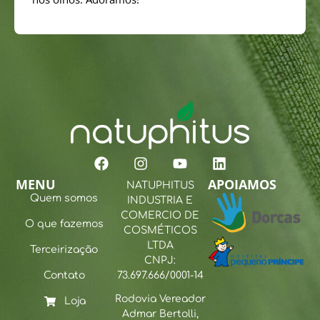
MENU
APOIAMOS
NATUPHITUS
Quem somos
INDUSTRIA E
COMERCIO DE
O que fazemos
COSMÉTICOS
LTDA
Terceirização
CNPJ:
Contato
73.697.666/0001-14
Rodovia Vereador
Loja
Admar Bertolli,