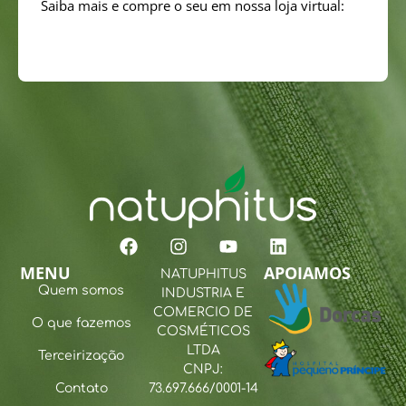
Saiba mais e compre o seu em nossa loja virtual:
https://test.natuphitus.com.br/loja/lancamentos
MENU
APOIAMOS
NATUPHITUS
Quem somos
INDUSTRIA E
COMERCIO DE
O que fazemos
COSMÉTICOS
LTDA
Terceirização
CNPJ:
Contato
73.697.666/0001-14