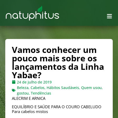
Vamos conhecer um
pouco mais sobre os
lançamentos da Linha
Yabae?
24 de julho de 2019
Beleza
,
Cabelos
,
Hábitos Saudáveis
,
Quem usou,
gostou
,
Tendências
ALECRIM E ARNICA
EQUILÍBRIO E SAÚDE PARA O COURO CABELUDO
Para cabelos mistos